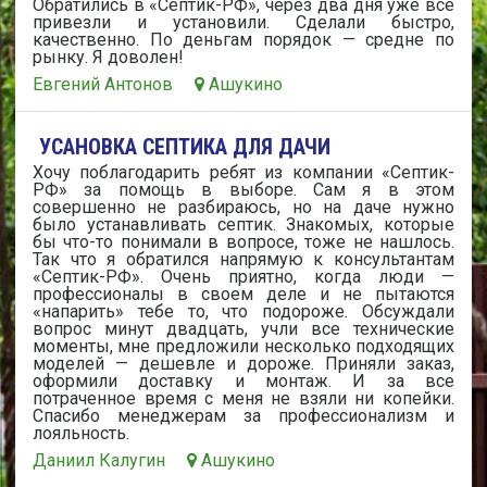
Обратились в «Септик-РФ», через два дня уже все
привезли и установили. Сделали быстро,
качественно. По деньгам порядок — средне по
рынку. Я доволен!
Евгений Антонов
Ашукино
УСАНОВКА СЕПТИКА ДЛЯ ДАЧИ
Хочу поблагодарить ребят из компании «Септик-
РФ» за помощь в выборе. Сам я в этом
совершенно не разбираюсь, но на даче нужно
было устанавливать септик. Знакомых, которые
бы что-то понимали в вопросе, тоже не нашлось.
Так что я обратился напрямую к консультантам
«Септик-РФ». Очень приятно, когда люди —
профессионалы в своем деле и не пытаются
«напарить» тебе то, что подороже. Обсуждали
вопрос минут двадцать, учли все технические
моменты, мне предложили несколько подходящих
моделей — дешевле и дороже. Приняли заказ,
оформили доставку и монтаж. И за все
потраченное время с меня не взяли ни копейки.
Спасибо менеджерам за профессионализм и
лояльность.
Даниил Калугин
Ашукино